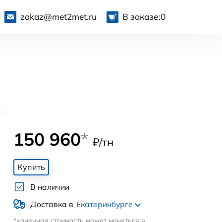
zakaz@met2met.ru
В заказе:
0
150 960
*
₽/тн
Купить
В наличии
Доставка в
Екатеринбурге
*конечная стоимость может меняться в