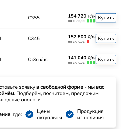
154 720
₽/тн
У
С355
Купить
на складе:
152 800
₽/тн
П
С345
Купить
на складе:
141 040
₽/тн
П
Ст3сп/пс
Купить
на складе:
ставьте заявку
в свободной форме - мы вас
оймём
. Подберём, посчитаем, предложим
ыгодные аналоги.
Цены
Продукция
ение
, где:
актуальны
из наличия