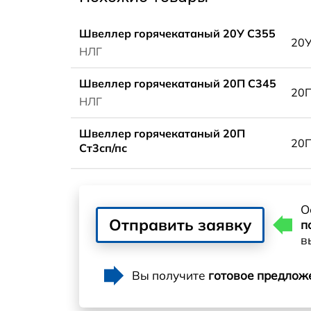
Швеллер горячекатаный 20У С355
20
НЛГ
Швеллер горячекатаный 20П С345
20
НЛГ
Швеллер горячекатаный 20П
20
Ст3сп/пс
О
Отправить заявку
п
в
Вы получите
готовое предлож