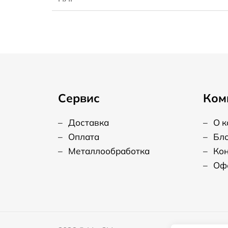
Сервис
Ком
–
Доставка
–
О 
–
Оплата
–
Бл
–
Металлообработка
–
Ко
–
Оф