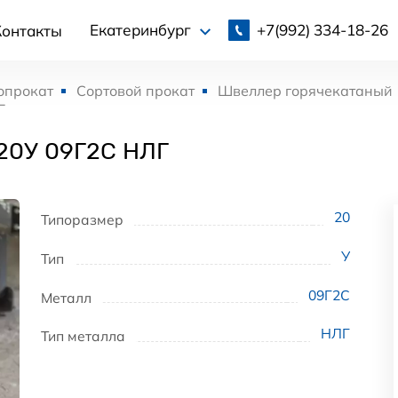
+7(992)
334-18-26
Екатеринбург
Контакты
опрокат
Сортовой прокат
Швеллер горячекатаный
Г
20У 09Г2С НЛГ
20
Типоразмер
У
Тип
09Г2С
Металл
НЛГ
Тип металла