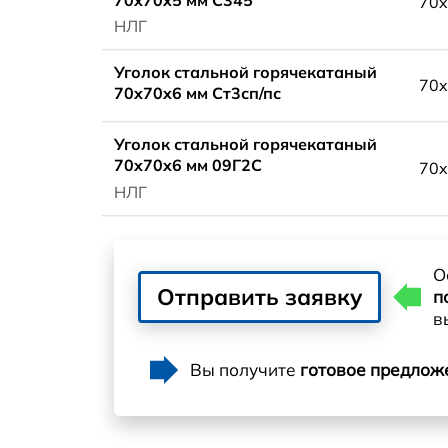
70x
НЛГ
Уголок стальной горячекатаный
70x
70x70x6 мм Ст3сп/пс
Уголок стальной горячекатаный
70x70x6 мм 09Г2С
70x
НЛГ
О
Отправить заявку
п
в
Вы получите
готовое предлож