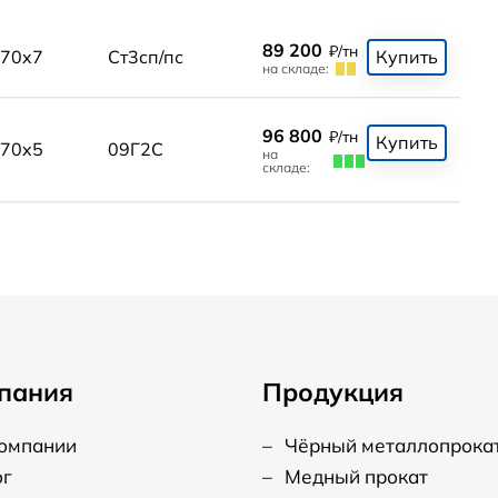
89 200
₽/тн
70x7
Ст3сп/пс
Купить
на складе:
96 800
₽/тн
Купить
70x5
09Г2С
на
складе:
пания
Продукция
компании
–
Чёрный металлопрока
ог
–
Медный прокат