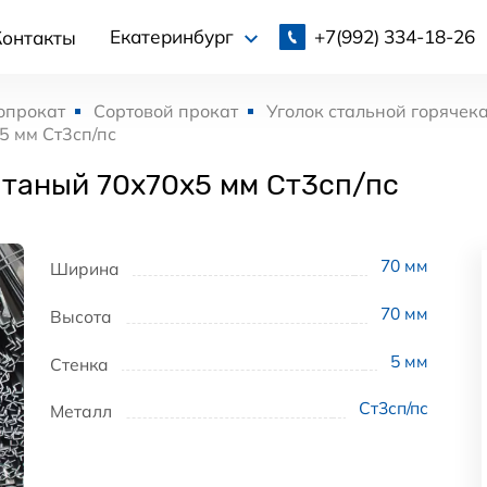
+7(992)
334-18-26
Екатеринбург
Контакты
опрокат
Сортовой прокат
Уголок стальной горячек
5 мм Ст3сп/пс
атаный 70x70x5 мм Ст3сп/пс
70
мм
Ширина
70
мм
Высота
5
мм
Стенка
Ст3сп/пс
Металл