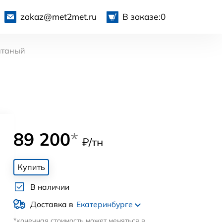
zakaz@met2met.ru
В заказе:
0
атаный
89 200
*
₽/тн
Купить
В наличии
Доставка в
Екатеринбурге
*конечная стоимость может меняться в