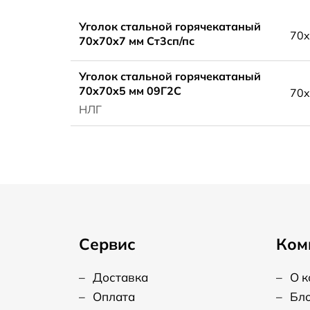
Уголок стальной горячекатаный
70x
70x70x7 мм Ст3сп/пс
Уголок стальной горячекатаный
70x70x5 мм 09Г2С
70x
НЛГ
Сервис
Ком
–
Доставка
–
О 
–
Оплата
–
Бл