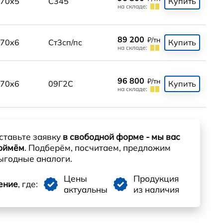
70x5
С345
Купить
на складе:
89 200
₽/тн
70x6
Ст3сп/пс
Купить
на складе:
96 800
₽/тн
70x6
09Г2С
Купить
на складе:
ставьте заявку
в свободной форме - мы вас
оймём
. Подберём, посчитаем, предложим
ыгодные аналоги.
Цены
Продукция
ение
, где:
актуальны
из наличия