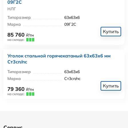
09Г2С
НЛГ
Типоразмер
63x63x6
Марка
09Г2С
Купить
85 760
₽/тн
на складе:
Уголок стальной горячекатаный 63x63x6 мм
Ст3сп/пс
Типоразмер
63x63x6
Марка
Ст3сп/пс
Купить
79 360
₽/тн
на складе:
Сервис