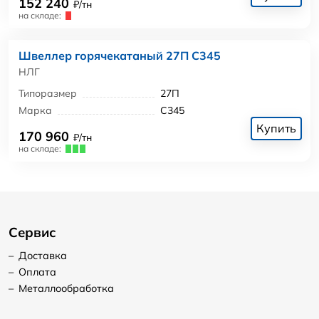
152 240
₽/тн
на складе:
Швеллер горячекатаный 27П С345
НЛГ
Типоразмер
27П
Марка
С345
Купить
170 960
₽/тн
на складе:
Сервис
–
Доставка
–
Оплата
–
Металлообработка