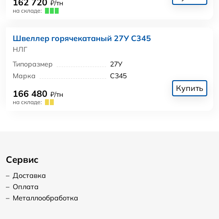
162 720
₽/тн
на складе:
Швеллер горячекатаный 27У С345
НЛГ
Типоразмер
27У
Марка
С345
Купить
166 480
₽/тн
на складе:
Сервис
–
Доставка
–
Оплата
–
Металлообработка