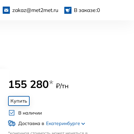
zakaz@met2met.ru
В заказе:
0
155 280
*
₽/тн
Купить
В наличии
Доставка в
Екатеринбурге
*конечная стоимость может меняться в