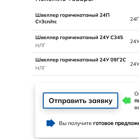
Швеллер горячекатаный 24П
24
Ст3сп/пс
Швеллер горячекатаный 24У С345
24
НЛГ
Швеллер горячекатаный 24У 09Г2С
24
НЛГ
О
Отправить заявку
п
в
Вы получите
готовое предлож