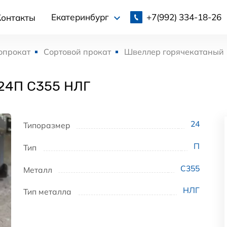
+7(992)
334-18-26
Екатеринбург
Контакты
опрокат
Сортовой прокат
Швеллер горячекатаный
24П С355 НЛГ
24
Типоразмер
П
Тип
С355
Металл
НЛГ
Тип металла