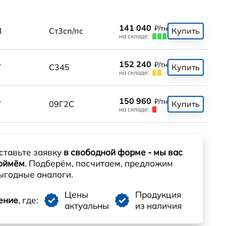
141 040
₽/тн
П
Ст3сп/пс
Купить
на складе:
152 240
₽/тн
У
С345
Купить
на складе:
150 960
₽/тн
У
09Г2С
Купить
на складе:
ставьте заявку
в свободной форме - мы вас
оймём
. Подберём, посчитаем, предложим
ыгодные аналоги.
Цены
Продукция
ение
, где:
актуальны
из наличия