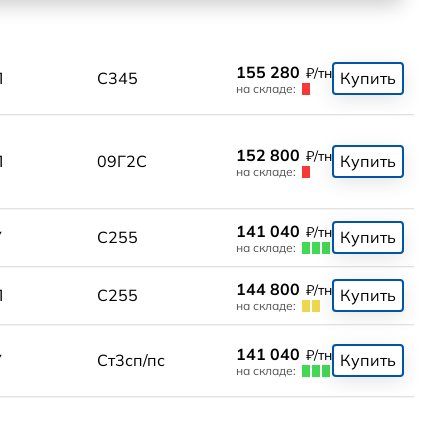
155 280
₽/тн
П
С345
Купить
на складе:
152 800
₽/тн
П
09Г2С
Купить
на складе:
141 040
₽/тн
У
С255
Купить
на складе:
144 800
₽/тн
П
С255
Купить
на складе:
141 040
₽/тн
У
Ст3сп/пс
Купить
на складе: