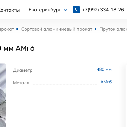
+7(992)
334-18-26
Екатеринбург
Контакты
прокат
Сортовой алюминиевый прокат
Пруток алю
0 мм АМг6
480
мм
Диаметр
АМг6
Металл