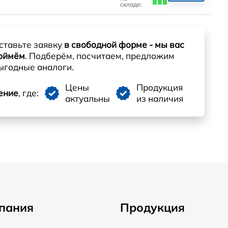
складе:
ставьте заявку
в свободной форме - мы вас
оймём
. Подберём, посчитаем, предложим
ыгодные аналоги.
Цены
Продукция
ение
, где:
актуальны
из наличия
пания
Продукция