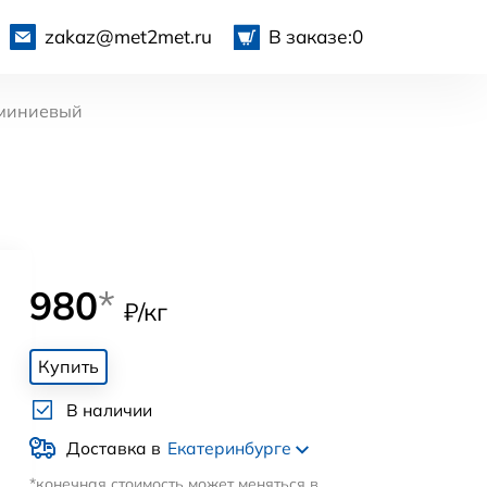
zakaz@met2met.ru
В заказе:
0
миниевый
980
*
₽/кг
Купить
В наличии
Доставка в
Екатеринбурге
*конечная стоимость может меняться в