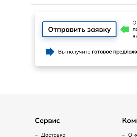
О
Отправить заявку
п
в
Вы получите
готовое предлож
Сервис
Ком
–
Доставка
–
О 