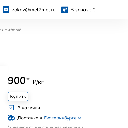
zakaz@met2met.ru
В заказе:
0
миниевый
900
*
₽/кг
Купить
В наличии
Доставка в
Екатеринбурге
*конечная стоимость может меняться в