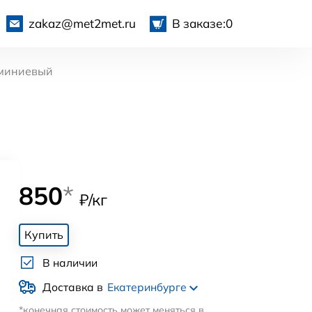
zakaz@met2met.ru
В заказе:
0
миниевый
850
*
₽/кг
Купить
В наличии
Доставка в
Екатеринбурге
*конечная стоимость может меняться в