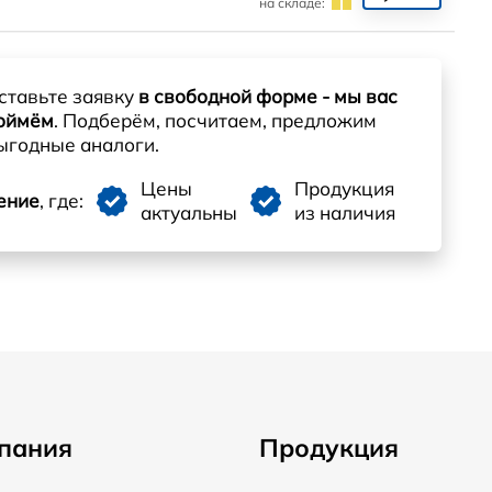
на складе:
ставьте заявку
в свободной форме - мы вас
оймём
. Подберём, посчитаем, предложим
ыгодные аналоги.
Цены
Продукция
ение
, где:
актуальны
из наличия
пания
Продукция