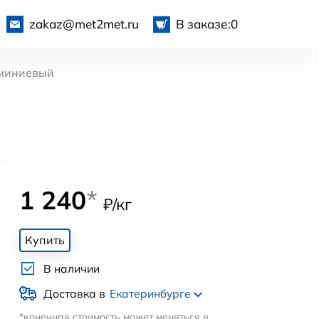
zakaz@met2met.ru
В заказе:
0
миниевый
1 240
*
₽/кг
Купить
В наличии
Доставка в
Екатеринбурге
*конечная стоимость может меняться в