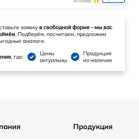
на складе:
ставьте заявку
в свободной форме - мы вас
оймём
. Подберём, посчитаем, предложим
ыгодные аналоги.
Цены
Продукция
ение
, где:
актуальны
из наличия
пания
Продукция