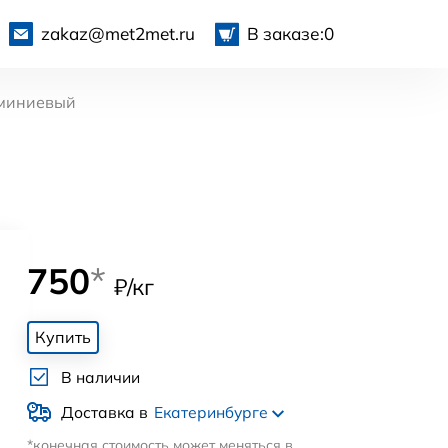
zakaz@met2met.ru
В заказе:
0
миниевый
750
*
₽/кг
Купить
В наличии
Доставка в
Екатеринбурге
*конечная стоимость может меняться в