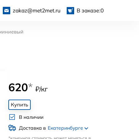
zakaz@met2met.ru
В заказе:
0
миниевый
620
*
₽/кг
Купить
В наличии
Доставка в
Екатеринбурге
*конечная стоимость может меняться в