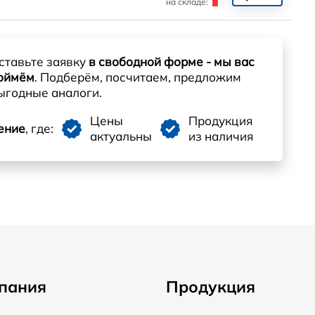
на складе:
ставьте заявку
в свободной форме - мы вас
оймём
. Подберём, посчитаем, предложим
ыгодные аналоги.
Цены
Продукция
ение
, где:
актуальны
из наличия
пания
Продукция