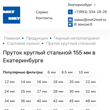
Екатеринбург
+7(992)
334-18-26
Сервис
Контакты
zakaz@met2met.ru
В заказе:
0
Главная
Продукция
Черный металлопрокат
Сортовой прокат
Пруток круглый стальной
Пруток круглый стальной 155 мм в
Екатеринбурге
Популярные фильтры:
6 мм
6.5 мм
10 мм
12 мм
14 мм
16 мм
18 мм
20 мм
22 мм
24 мм
25 мм
27 мм
28 мм
30 мм
32 мм
34 мм
36 мм
40 мм
42 мм
45 мм
48 мм