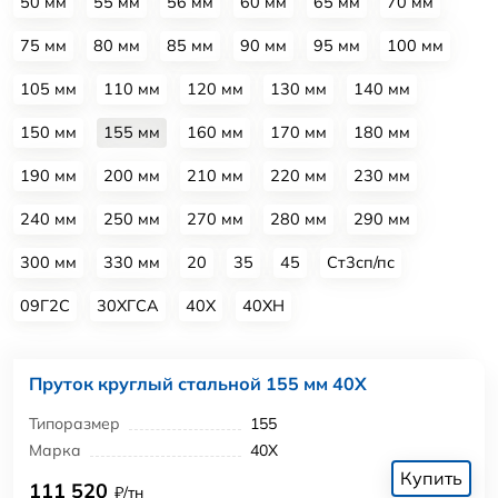
50 мм
55 мм
56 мм
60 мм
65 мм
70 мм
75 мм
80 мм
85 мм
90 мм
95 мм
100 мм
105 мм
110 мм
120 мм
130 мм
140 мм
150 мм
155 мм
160 мм
170 мм
180 мм
190 мм
200 мм
210 мм
220 мм
230 мм
240 мм
250 мм
270 мм
280 мм
290 мм
300 мм
330 мм
20
35
45
Ст3сп/пс
09Г2С
30ХГСА
40Х
40ХН
Пруток круглый стальной 155 мм 40Х
Типоразмер
155
Марка
40Х
Купить
111 520
₽/тн