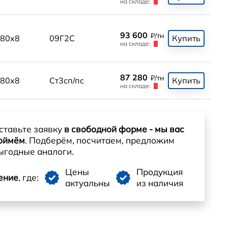
на складе:
93 600
₽/тн
80x8
09Г2С
Купить
на складе:
87 280
₽/тн
80x8
Ст3сп/пс
Купить
на складе:
ставьте заявку
в свободной форме - мы вас
оймём
. Подберём, посчитаем, предложим
ыгодные аналоги.
Цены
Продукция
ение
, где:
актуальны
из наличия