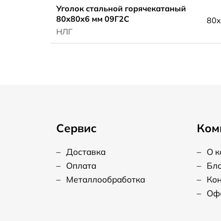
Уголок стальной горячекатаный
80x80x6 мм 09Г2С
80x
НЛГ
Сервис
Ком
–
Доставка
–
О 
–
Оплата
–
Бл
–
Металлообработка
–
Ко
–
Оф