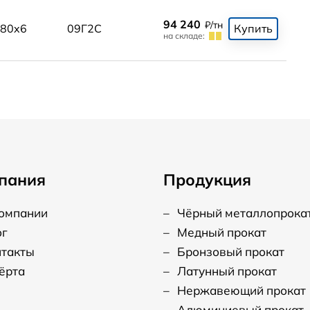
94 240
₽/тн
80x6
09Г2С
Купить
на складе:
пания
Продукция
компании
–
Чёрный металлопрока
ог
–
Медный прокат
нтакты
–
Бронзовый прокат
ёрта
–
Латунный прокат
–
Нержавеющий прокат
–
Алюминиевый прокат