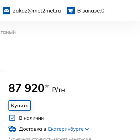
zakaz@met2met.ru
В заказе:
0
атаный
87 920
*
₽/тн
Купить
В наличии
Доставка в
Екатеринбурге
*конечная стоимость может меняться в