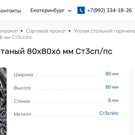
+7(992)
334-18-26
Екатеринбург
Контакты
опрокат
Сортовой прокат
Уголок стальной горячек
6 мм Ст3сп/пс
атаный 80x80x6 мм Ст3сп/пс
80
мм
Ширина
80
мм
Высота
6
мм
Стенка
Ст3сп/пс
Металл