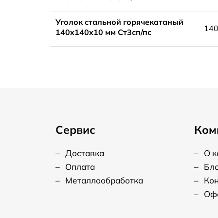
Уголок стальной горячекатаный
14
140x140x10 мм Ст3сп/пс
Сервис
Ком
–
Доставка
–
О 
–
Оплата
–
Бл
–
Металлообработка
–
Ко
–
Оф