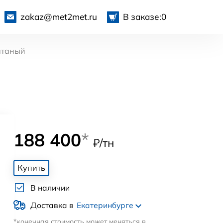
zakaz@met2met.ru
В заказе:
0
атаный
188 400
*
₽/тн
Купить
В наличии
Доставка в
Екатеринбурге
*конечная стоимость может меняться в