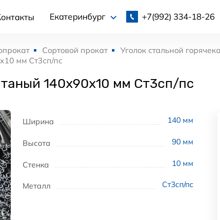
+7(992)
334-18-26
Екатеринбург
Контакты
опрокат
Сортовой прокат
Уголок стальной горячек
x10 мм Ст3сп/пс
атаный 140x90x10 мм Ст3сп/пс
140
мм
Ширина
90
мм
Высота
10
мм
Стенка
Ст3сп/пс
Металл