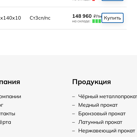
148 960
₽/тн
0x140x10
Ст3сп/пс
Купить
на складе:
пания
Продукция
компании
–
Чёрный металлопрока
ог
–
Медный прокат
нтакты
–
Бронзовый прокат
ёрта
–
Латунный прокат
–
Нержавеющий прокат