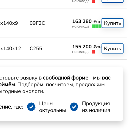
на складе:
163 280
₽/тн
x140x9
09Г2С
Купить
на складе:
155 200
₽/тн
0x140x12
С255
Купить
на складе:
ставьте заявку
в свободной форме - мы вас
оймём
. Подберём, посчитаем, предложим
ыгодные аналоги.
Цены
Продукция
ение
, где:
актуальны
из наличия