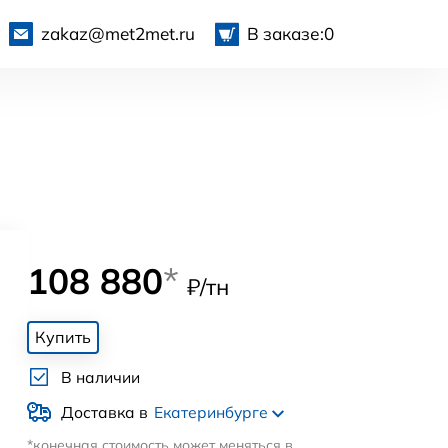
zakaz@met2met.ru
В заказе:
0
108 880
*
₽/тн
Купить
В наличии
Доставка в
Екатеринбурге
*конечная стоимость может меняться в