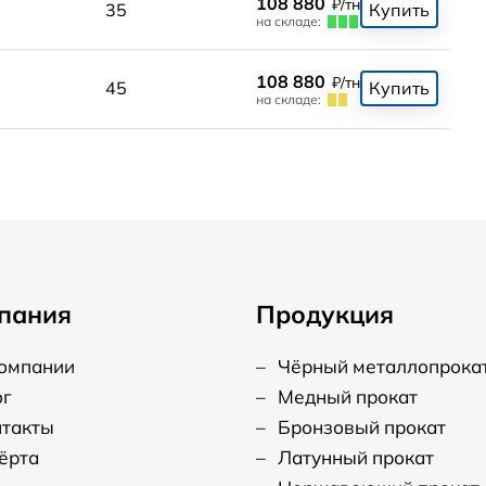
108 880
₽/тн
0
35
Купить
на складе:
108 880
₽/тн
0
45
Купить
на складе:
пания
Продукция
компании
–
Чёрный металлопрока
ог
–
Медный прокат
нтакты
–
Бронзовый прокат
ёрта
–
Латунный прокат