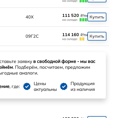
на складе:
111 520
₽/тн
0
40Х
Купить
на складе:
114 160
₽/тн
0
09Г2С
Купить
на складе:
ставьте заявку
в свободной форме - мы вас
оймём
. Подберём, посчитаем, предложим
ыгодные аналоги.
Цены
Продукция
ение
, где:
актуальны
из наличия