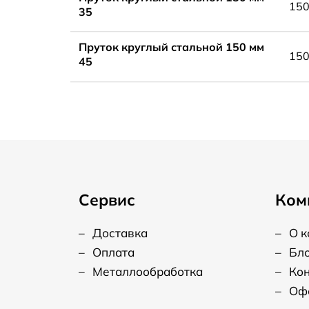
15
35
Пруток круглый стальной 150 мм
15
45
Сервис
Ком
–
Доставка
–
О 
–
Оплата
–
Бл
–
Металлообработка
–
Ко
–
Оф