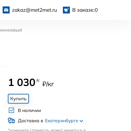
zakaz@met2met.ru
В заказе:
0
миниевый
1 030
*
₽/кг
Купить
В наличии
Доставка в
Екатеринбурге
*конечная стоимость может меняться в