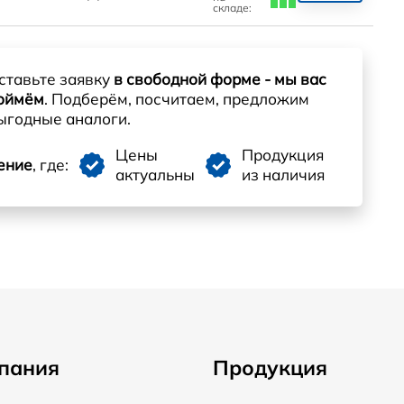
складе:
ставьте заявку
в свободной форме - мы вас
оймём
. Подберём, посчитаем, предложим
ыгодные аналоги.
Цены
Продукция
ение
, где:
актуальны
из наличия
пания
Продукция