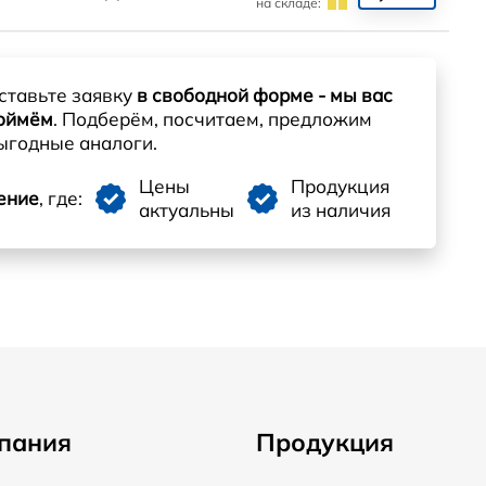
на складе:
ставьте заявку
в свободной форме - мы вас
оймём
. Подберём, посчитаем, предложим
ыгодные аналоги.
Цены
Продукция
ение
, где:
актуальны
из наличия
пания
Продукция