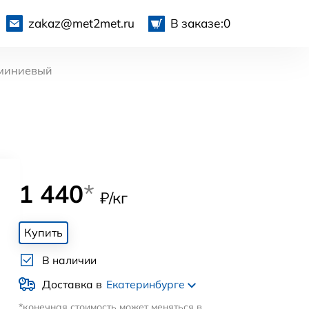
zakaz@met2met.ru
В заказе:
0
миниевый
1 440
*
₽/кг
Купить
В наличии
Доставка в
Екатеринбурге
*конечная стоимость может меняться в