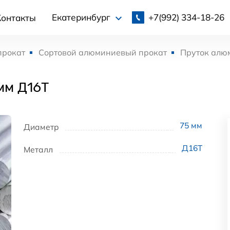
+7(992)
334-18-26
Екатеринбург
Контакты
прокат
Сортовой алюминиевый прокат
Пруток алю
мм Д16Т
75
мм
Диаметр
Д16Т
Металл