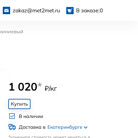
zakaz@met2met.ru
В заказе:
0
миниевый
1 020
*
₽/кг
Купить
В наличии
Доставка в
Екатеринбурге
*конечная стоимость может меняться в