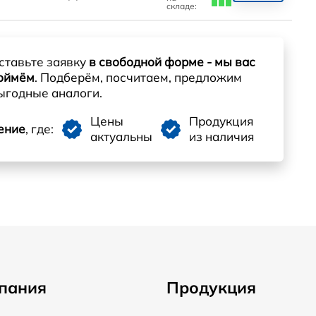
складе:
ставьте заявку
в свободной форме - мы вас
оймём
. Подберём, посчитаем, предложим
ыгодные аналоги.
Цены
Продукция
ение
, где:
актуальны
из наличия
пания
Продукция