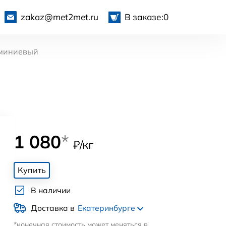
zakaz@met2met.ru
В заказе:
0
миниевый
1 080
*
₽/кг
Купить
В наличии
Доставка в
Екатеринбурге
*конечная стоимость может меняться в