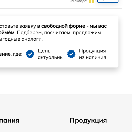
на складе:
ставьте заявку
в свободной форме - мы вас
оймём
. Подберём, посчитаем, предложим
ыгодные аналоги.
Цены
Продукция
ение
, где:
актуальны
из наличия
пания
Продукция