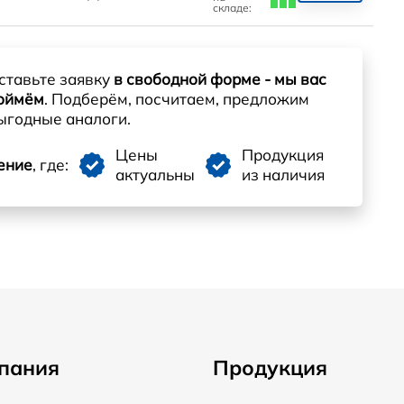
складе:
ставьте заявку
в свободной форме - мы вас
оймём
. Подберём, посчитаем, предложим
ыгодные аналоги.
Цены
Продукция
ение
, где:
актуальны
из наличия
пания
Продукция