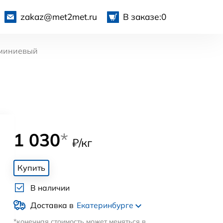
zakaz@met2met.ru
В заказе:
0
миниевый
1 030
*
₽/кг
Купить
В наличии
Доставка в
Екатеринбурге
*конечная стоимость может меняться в