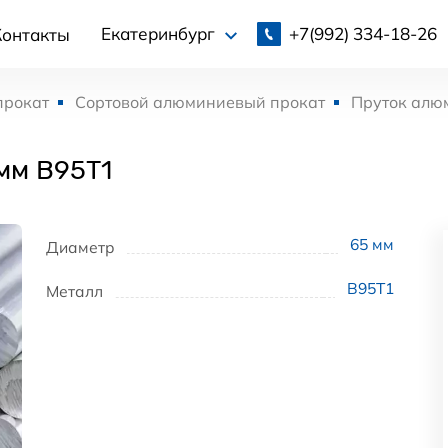
+7(992)
334-18-26
Екатеринбург
Контакты
прокат
Сортовой алюминиевый прокат
Пруток алю
мм В95Т1
65
мм
Диаметр
В95Т1
Металл