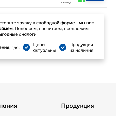
складе:
ставьте заявку
в свободной форме - мы вас
оймём
. Подберём, посчитаем, предложим
ыгодные аналоги.
Цены
Продукция
ение
, где:
актуальны
из наличия
пания
Продукция