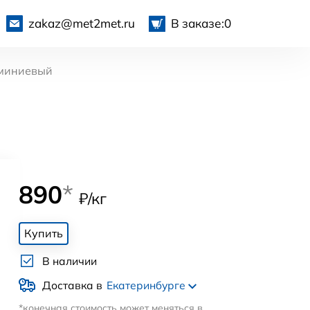
zakaz@met2met.ru
В заказе:
0
миниевый
890
*
₽/кг
Купить
В наличии
Доставка в
Екатеринбурге
*конечная стоимость может меняться в