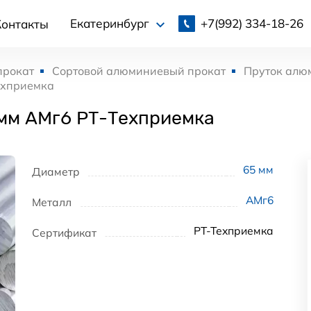
+7(992)
334-18-26
Екатеринбург
Контакты
прокат
Сортовой алюминиевый прокат
Пруток алю
ехприемка
мм АМг6 РТ-Техприемка
65
мм
Диаметр
АМг6
Металл
РТ-Техприемка
Сертификат