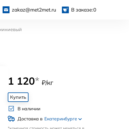
zakaz@met2met.ru
В заказе:
0
миниевый
1 120
*
₽/кг
Купить
В наличии
Доставка в
Екатеринбурге
*конечная стоимость может меняться в