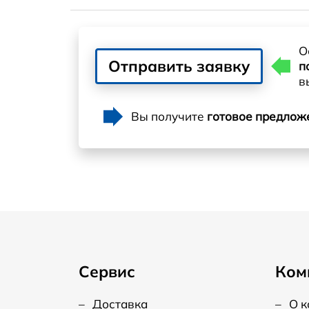
О
Отправить заявку
п
в
Вы получите
готовое предлож
Сервис
Ком
–
Доставка
–
О 