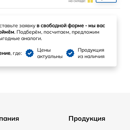
на складе:
ставьте заявку
в свободной форме - мы вас
оймём
. Подберём, посчитаем, предложим
ыгодные аналоги.
Цены
Продукция
ение
, где:
актуальны
из наличия
пания
Продукция