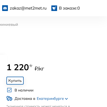
zakaz@met2met.ru
В заказе:
0
миниевый
1 220
*
₽/кг
Купить
В наличии
Доставка в
Екатеринбурге
*конечная стоимость может меняться в