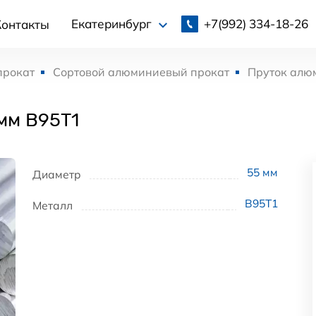
+7(992)
334-18-26
Екатеринбург
Контакты
прокат
Сортовой алюминиевый прокат
Пруток алю
мм В95Т1
55
мм
Диаметр
В95Т1
Металл