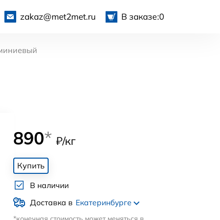
zakaz@met2met.ru
В заказе:
0
миниевый
890
*
₽/кг
Купить
В наличии
Доставка в
Екатеринбурге
*конечная стоимость может меняться в