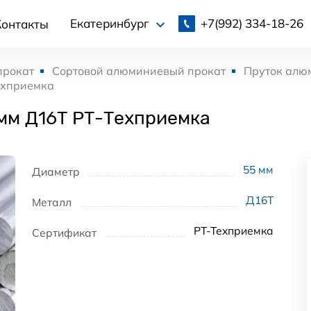
+7(992)
334-18-26
Екатеринбург
Контакты
прокат
Сортовой алюминиевый прокат
Пруток алю
ехприемка
мм Д16Т РТ-Техприемка
55
мм
Диаметр
Д16Т
Металл
РТ-Техприемка
Сертификат