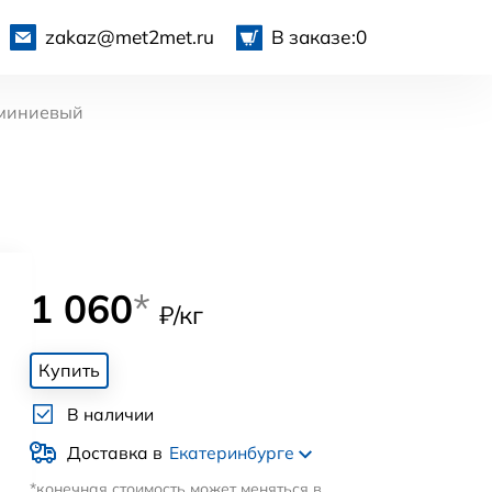
zakaz@met2met.ru
В заказе:
0
миниевый
1 060
*
₽/кг
Купить
В наличии
Доставка в
Екатеринбурге
*конечная стоимость может меняться в