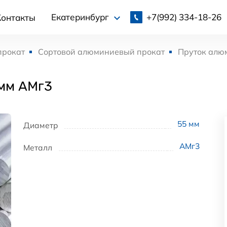
+7(992)
334-18-26
Екатеринбург
Контакты
прокат
Сортовой алюминиевый прокат
Пруток алю
мм АМг3
55
мм
Диаметр
АМг3
Металл