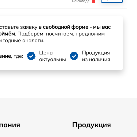
на складе:
ставьте заявку
в свободной форме - мы вас
оймём
. Подберём, посчитаем, предложим
ыгодные аналоги.
Цены
Продукция
ение
, где:
актуальны
из наличия
пания
Продукция