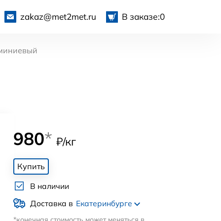
zakaz@met2met.ru
В заказе:
0
миниевый
980
*
₽/кг
Купить
В наличии
Доставка в
Екатеринбурге
*конечная стоимость может меняться в