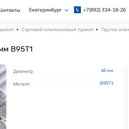
+7(992)
334-18-26
Екатеринбург
Контакты
прокат
Сортовой алюминиевый прокат
Пруток алю
мм В95Т1
46
мм
Диаметр
В95Т1
Металл