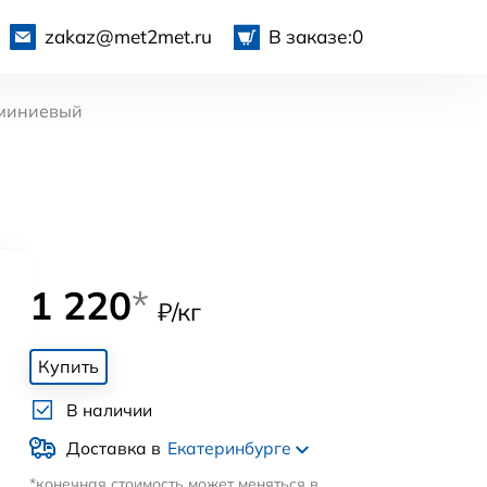
zakaz@met2met.ru
В заказе:
0
миниевый
1 220
*
₽/кг
Купить
В наличии
Доставка в
Екатеринбурге
*конечная стоимость может меняться в