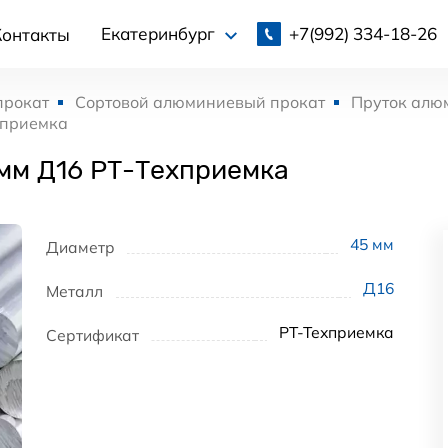
+7(992)
334-18-26
Екатеринбург
Контакты
прокат
Сортовой алюминиевый прокат
Пруток алю
хприемка
мм Д16 РТ-Техприемка
45
мм
Диаметр
Д16
Металл
РТ-Техприемка
Сертификат