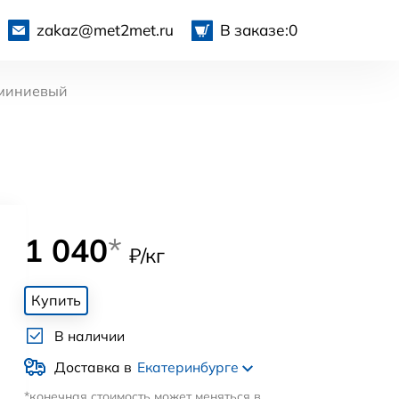
zakaz@met2met.ru
В заказе:
0
миниевый
1 040
*
₽/кг
Купить
В наличии
Доставка в
Екатеринбурге
*конечная стоимость может меняться в