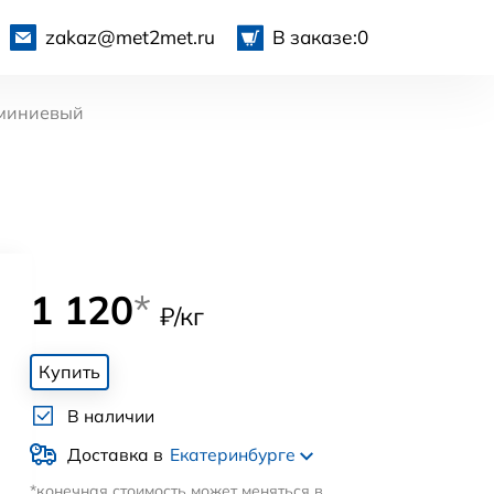
zakaz@met2met.ru
В заказе:
0
миниевый
1 120
*
₽/кг
Купить
В наличии
Доставка в
Екатеринбурге
*конечная стоимость может меняться в