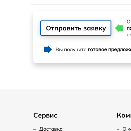
О
Отправить заявку
п
в
Вы получите
готовое предлож
Сервис
Ком
–
Доставка
–
О 