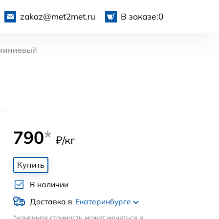
zakaz@met2met.ru
В заказе:
0
миниевый
790
*
₽/кг
Купить
В наличии
Доставка в
Екатеринбурге
*конечная стоимость может меняться в