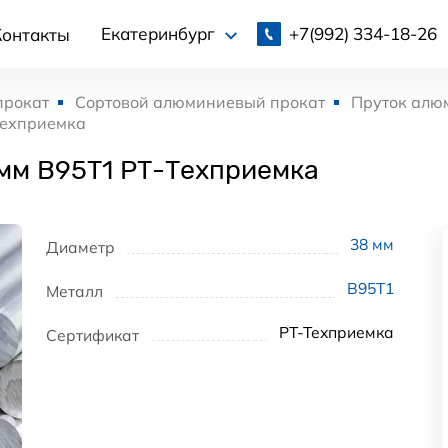
+7(992)
334-18-26
Екатеринбург
Контакты
прокат
Сортовой алюминиевый прокат
Пруток алю
Техприемка
мм В95Т1 РТ-Техприемка
38
мм
Диаметр
В95Т1
Металл
РТ-Техприемка
Сертификат