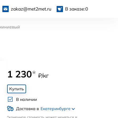
zakaz@met2met.ru
В заказе:
0
миниевый
1 230
*
₽/кг
Купить
В наличии
Доставка в
Екатеринбурге
*конечная стоимость может меняться в