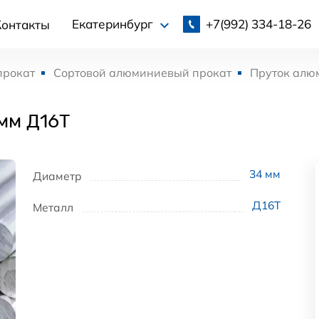
+7(992)
334-18-26
Екатеринбург
Контакты
прокат
Сортовой алюминиевый прокат
Пруток алю
мм Д16Т
34
мм
Диаметр
Д16Т
Металл