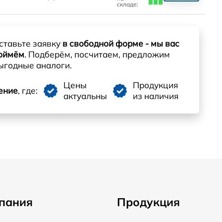
складе:
ставьте заявку
в свободной форме - мы вас
оймём
. Подберём, посчитаем, предложим
ыгодные аналоги.
Цены
Продукция
ение
, где:
актуальны
из наличия
пания
Продукция