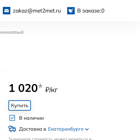
zakaz@met2met.ru
В заказе:
0
миниевый
1 020
*
₽/кг
Купить
В наличии
Доставка в
Екатеринбурге
*конечная стоимость может меняться в