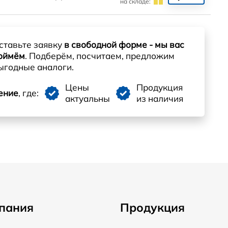
на складе:
ставьте заявку
в свободной форме - мы вас
оймём
. Подберём, посчитаем, предложим
ыгодные аналоги.
Цены
Продукция
ение
, где:
актуальны
из наличия
пания
Продукция