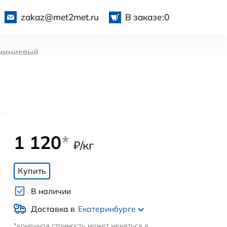
zakaz@met2met.ru
В заказе:
0
миниевый
1 120
*
₽/кг
Купить
В наличии
Доставка в
Екатеринбурге
*конечная стоимость может меняться в