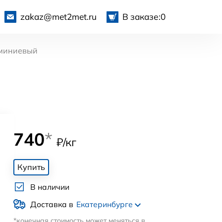
zakaz@met2met.ru
В заказе:
0
миниевый
740
*
₽/кг
Купить
В наличии
Доставка в
Екатеринбурге
*конечная стоимость может меняться в