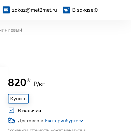
zakaz@met2met.ru
В заказе:
0
миниевый
820
*
₽/кг
Купить
В наличии
Доставка в
Екатеринбурге
*конечная стоимость может меняться в