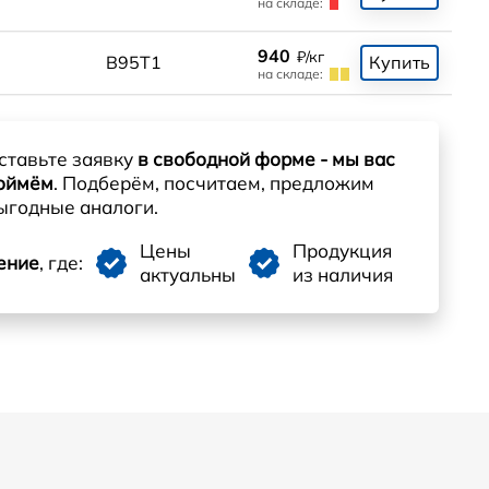
на складе:
940
₽/кг
0
В95Т1
Купить
на складе:
ставьте заявку
в свободной форме - мы вас
оймём
. Подберём, посчитаем, предложим
ыгодные аналоги.
Цены
Продукция
ение
, где:
актуальны
из наличия