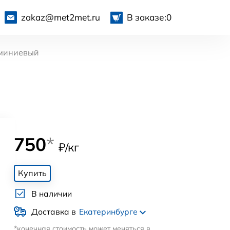
zakaz@met2met.ru
В заказе:
0
миниевый
750
*
₽/кг
Купить
В наличии
Доставка в
Екатеринбурге
*конечная стоимость может меняться в