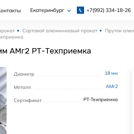
+7(992)
334-18-26
Екатеринбург
Контакты
прокат
Сортовой алюминиевый прокат
Пруток алю
ехприемка
мм АМг2 РТ-Техприемка
18
мм
Диаметр
АМг2
Металл
РТ-Техприемка
Сертификат