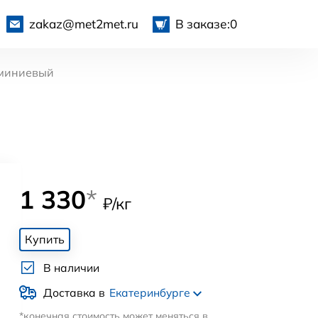
zakaz@met2met.ru
В заказе:
0
миниевый
1 330
*
₽/кг
Купить
В наличии
Доставка в
Екатеринбурге
*конечная стоимость может меняться в