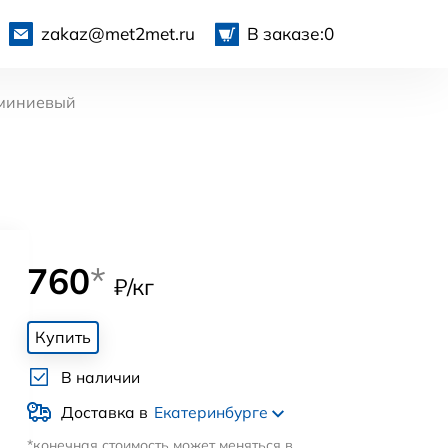
zakaz@met2met.ru
В заказе:
0
миниевый
760
*
₽/кг
Купить
В наличии
Доставка в
Екатеринбурге
*конечная стоимость может меняться в