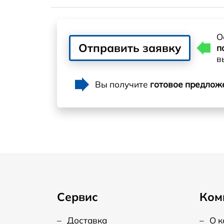
О
Отправить заявку
п
в
Вы получите
готовое предлож
Сервис
Ком
–
Доставка
–
О 