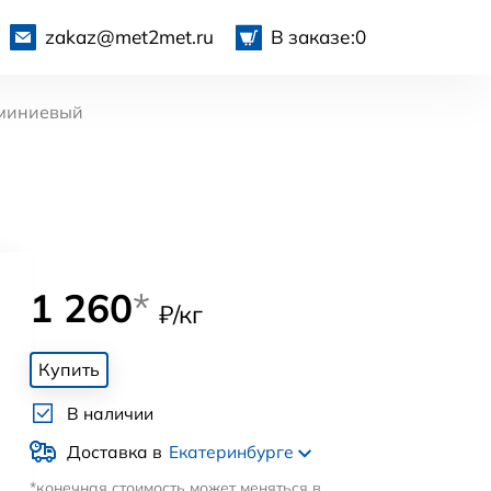
zakaz@met2met.ru
В заказе:
0
миниевый
1 260
*
₽/кг
Купить
В наличии
Доставка в
Екатеринбурге
*конечная стоимость может меняться в