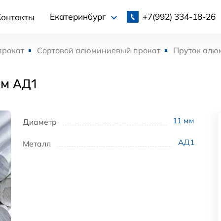
+7(992)
334-18-26
Екатеринбург
Контакты
прокат
Сортовой алюминиевый прокат
Пруток алю
мм АД1
11
мм
Диаметр
АД1
Металл