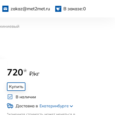
zakaz@met2met.ru
В заказе:
0
миниевый
720
*
₽/кг
Купить
В наличии
Доставка в
Екатеринбурге
*конечная стоимость может меняться в