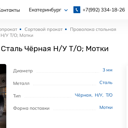
+7(992)
334-18-26
Екатеринбург
Контакты
опрокат
Сортовой прокат
Проволока стальная
Н/У Т/О; Мотки
 Сталь Чёрная Н/У Т/О; Мотки
3
мм
Диаметр
Сталь
Металл
Чёрная
,
Н/У
,
Т/О
Тип
Мотки
Форма поставки