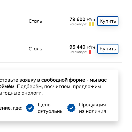
79 600
₽/тн
Сталь
Купить
на складе:
95 440
₽/тн
Сталь
Купить
на складе:
ставьте заявку
в свободной форме - мы вас
оймём
. Подберём, посчитаем, предложим
ыгодные аналоги.
Цены
Продукция
ение
, где:
актуальны
из наличия