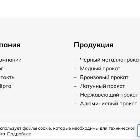
пания
Продукция
компании
–
Чёрный металлопрока
ог
–
Медный прокат
нтакты
–
Бронзовый прокат
ёрта
–
Латунный прокат
–
Нержавеющий прокат
–
Алюминиевый прокат
использует файлы cookie, которые необходимы для технической
ласие на использование файлов cookie.
йта
Подробнее