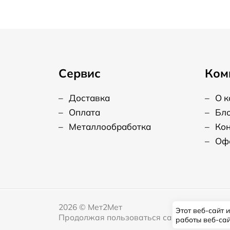
Сервис
Ком
–
Доставка
–
О 
–
Оплата
–
Бл
–
Металлообработка
–
Ко
–
Оф
2026
©
Мет2Мет
Этот веб-сайт 
Продолжая пользоваться сайтом, я даю сог
работы веб-са