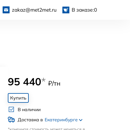
zakaz@met2met.ru
В заказе:
0
95 440
*
₽/тн
Купить
В наличии
Доставка в
Екатеринбурге
*конечная стоимость может меняться в