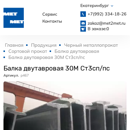
Екатеринбург
+7(992)
334-18-26
Сервис
Контакты
zakaz@met2met.ru
В заказе:
0
Главная
Продукция
Черный металлопрокат
Сортовой прокат
Балка двутавровая
Балка двутавровая 30М Ст3сп/пс
Балка двутавровая 30М Ст3сп/пс
Артикул.
p467