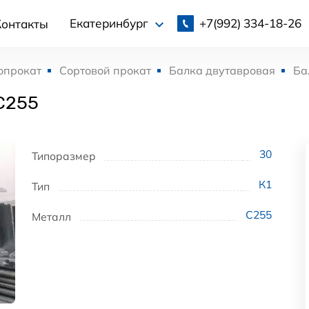
+7(992)
334-18-26
Екатеринбург
Контакты
опрокат
Сортовой прокат
Балка двутавровая
Ба
С255
30
Типоразмер
К1
Тип
С255
Металл