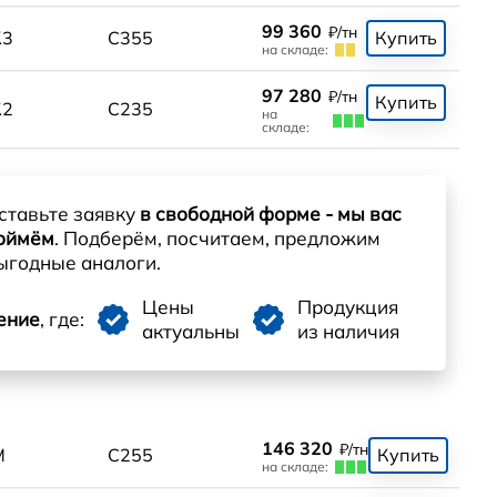
99 360
₽/тн
К3
С355
Купить
на складе:
97 280
₽/тн
Купить
К2
С235
на
складе:
ставьте заявку
в свободной форме - мы вас
оймём
. Подберём, посчитаем, предложим
ыгодные аналоги.
Цены
Продукция
ение
, где:
актуальны
из наличия
146 320
₽/тн
М
С255
Купить
на складе: