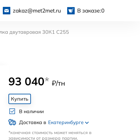
zakaz@met2met.ru
В заказе:
0
лка двутавровая 30К1 С255
93 040
*
₽/тн
Купить
В наличии
Доставка в
Екатеринбурге
*конечная стоимость может меняться в
зависимости от размера партии.