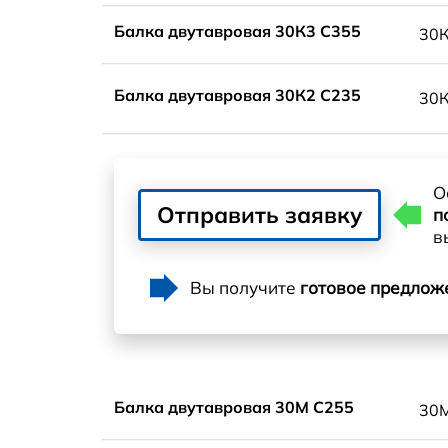
Балка двутавровая 30К3 С355
30
Балка двутавровая 30К2 С235
30
О
Отправить заявку
п
в
Вы получите
готовое предлож
Балка двутавровая 30М С255
30