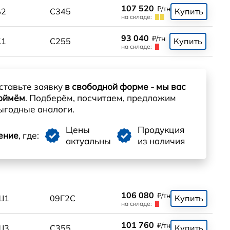
107 520
₽/тн
Б2
С345
Купить
на складе:
93 040
₽/тн
К1
С255
Купить
на складе:
ставьте заявку
в свободной форме - мы вас
оймём
. Подберём, посчитаем, предложим
ыгодные аналоги.
Цены
Продукция
ение
, где:
актуальны
из наличия
106 080
₽/тн
Ш1
09Г2С
Купить
на складе:
101 760
₽/тн
Ш3
С355
Купить