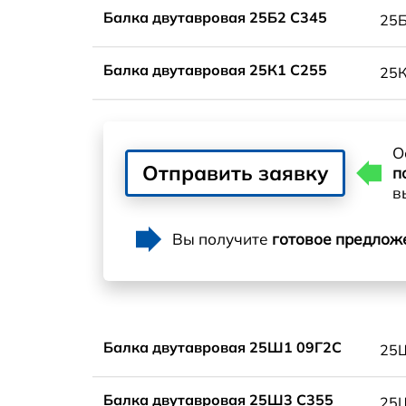
Балка двутавровая 25Б2 С345
25
Балка двутавровая 25К1 С255
25
О
Отправить заявку
п
в
Вы получите
готовое предлож
Балка двутавровая 25Ш1 09Г2С
25
Балка двутавровая 25Ш3 С355
25