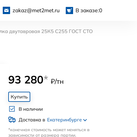
zakaz@met2met.ru
В заказе:
0
лка двутавровая 25К5 С255 ГОСТ СТО
93 280
*
₽/тн
Купить
В наличии
Доставка в
Екатеринбурге
*конечная стоимость может меняться в
зависимости от размера партии.