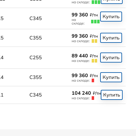
на складе:
99 360
₽/тн
Купить
К5
С345
на
складе:
99 360
₽/тн
К5
С355
Купить
на складе:
89 440
₽/тн
К4
С255
Купить
на складе:
99 360
₽/тн
К4
С355
Купить
на складе:
104 240
₽/тн
К1
С345
Купить
на складе: