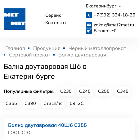
Екатеринбург
+7(992)
334-18-26
Сервис
Контакты
zakaz@met2met.ru
В заказе:
0
Главная
Продукция
Черный металлопрокат
Сортовой прокат
Балка двутавровая
Балка двутавровая Ш6 в
Екатеринбурге
Популярные фильтры:
С235
С245
С255
С345
С355
С390
Ст3сп/пс
09Г2С
Балка двутавровая 40Ш6 С255
ГОСТ; СТО