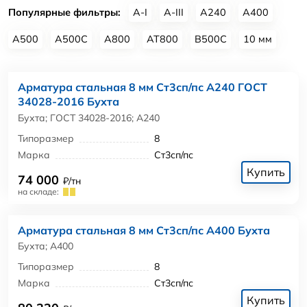
Популярные фильтры:
А-I
А-III
А240
А400
А500
А500С
А800
АТ800
В500С
10 мм
Арматура стальная 8 мм Ст3сп/пс А240 ГОСТ
34028-2016 Бухта
Бухта; ГОСТ 34028-2016; А240
Типоразмер
8
Марка
Ст3сп/пс
Купить
74 000
₽/тн
на складе:
Арматура стальная 8 мм Ст3сп/пс А400 Бухта
Бухта; А400
Типоразмер
8
Марка
Ст3сп/пс
Купить