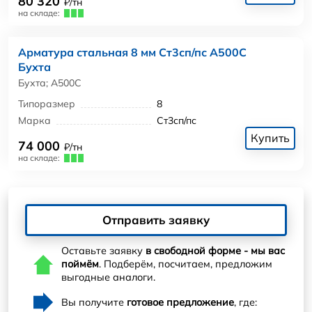
80 320
₽/тн
на складе:
Арматура стальная 8 мм Ст3сп/пс А500С
Бухта
Бухта; А500С
Типоразмер
8
Марка
Ст3сп/пс
Купить
74 000
₽/тн
на складе:
Отправить заявку
Оставьте заявку
в свободной форме - мы вас
поймём
. Подберём, посчитаем, предложим
выгодные аналоги.
Вы получите
готовое предложение
, где: